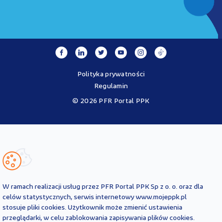
Polityka prywatności
Regulamin
© 2026 PFR Portal PPK
Portal MojePPK.pl jest jedynym oficjalnym źródłem informacji o
Pracowniczych Planach Kapitałowych, prowadzonym na mocy
Ustawy o PPK przez operatora - PFR Portal PPK sp. z o.o., spółkę
zależną Polskiego Funduszu Rozwoju SA.
Treści zawarte na Portalu PPK mają charakter wyłącznie
informacyjny i są aktualne na dzień ich zamieszczenia. Treści te
nie
W ramach realizacji usług przez PFR Portal PPK Sp z o. o. oraz dla
zastępują
obowiązujących przepisów prawa i każdorazowo
celów statystycznych, serwis internetowy www.mojeppk.pl
powinny być interpretowane oraz stosowane z uwzględnieniem
stosuje pliki cookies. Użytkownik może zmienić ustawienia
aktualnie obowiązujących przepisów prawa. Treści te nie stanowią
przeglądarki, w celu zablokowania zapisywania plików cookies.
porady prawnej, finansowej ani oficjalnej interpretacji