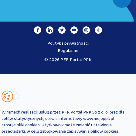
Polityka prywatności
Regulamin
© 2026 PFR Portal PPK
Portal MojePPK.pl jest jedynym oficjalnym źródłem informacji o
Pracowniczych Planach Kapitałowych, prowadzonym na mocy
Ustawy o PPK przez operatora - PFR Portal PPK sp. z o.o., spółkę
zależną Polskiego Funduszu Rozwoju SA.
Treści zawarte na Portalu PPK mają charakter wyłącznie
informacyjny i są aktualne na dzień ich zamieszczenia. Treści te
nie
W ramach realizacji usług przez PFR Portal PPK Sp z o. o. oraz dla
zastępują
obowiązujących przepisów prawa i każdorazowo
celów statystycznych, serwis internetowy www.mojeppk.pl
powinny być interpretowane oraz stosowane z uwzględnieniem
stosuje pliki cookies. Użytkownik może zmienić ustawienia
aktualnie obowiązujących przepisów prawa. Treści te nie stanowią
przeglądarki, w celu zablokowania zapisywania plików cookies.
porady prawnej, finansowej ani oficjalnej interpretacji