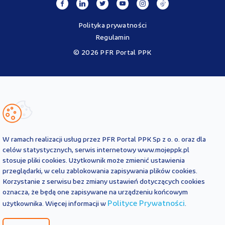
Polityka prywatności
Regulamin
© 2026 PFR Portal PPK
Portal MojePPK.pl jest jedynym oficjalnym źródłem informacji o
Pracowniczych Planach Kapitałowych, prowadzonym na mocy
Ustawy o PPK przez operatora - PFR Portal PPK sp. z o.o., spółkę
zależną Polskiego Funduszu Rozwoju SA.
Treści zawarte na Portalu PPK mają charakter wyłącznie
informacyjny i są aktualne na dzień ich zamieszczenia. Treści te
nie
W ramach realizacji usług przez PFR Portal PPK Sp z o. o. oraz dla
zastępują
obowiązujących przepisów prawa i każdorazowo
celów statystycznych, serwis internetowy www.mojeppk.pl
powinny być interpretowane oraz stosowane z uwzględnieniem
stosuje pliki cookies. Użytkownik może zmienić ustawienia
aktualnie obowiązujących przepisów prawa. Treści te nie stanowią
przeglądarki, w celu zablokowania zapisywania plików cookies.
porady prawnej, finansowej ani oficjalnej interpretacji
Korzystanie z serwisu bez zmiany ustawień dotyczących cookies
obowiązujących przepisów prawa.
PFR Portal PPK sp. z o.o. nie ponosi odpowiedzialności z tytułu
oznacza, że będą one zapisywane na urządzeniu końcowym
powstania jakichkolwiek szkód, wynikających lub pozostających w
Polityce Prywatności
użytkownika. Więcej informacji w
.
związku z treściami zamieszczonymi na Portalu PPK. W przypadku
jakichkolwiek wątpliwości co do treści umieszczonych na Portalu