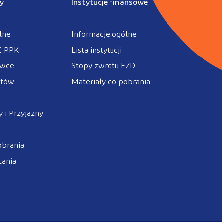
y
Instytucje finansowe
lne
Informacje ogólne
ć PPK
Lista instytucji
ówce
Stopy zwrotu FZD
ztów
Materiały do pobrania
 i Przyjazny
obrania
tania