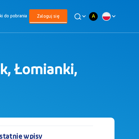
A
iki do pobrania
Zaloguj się
k, Łomianki,
statnie wpisy