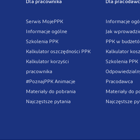
Dla pracownika
Dla pracodawc
Serwis MojePPK
Informacje ogó
Informacje ogólne
Jak wprowadzi
Szkolenia PPK
PPK w budżet
Kalkulator oszczędności PPK
Kalkulator kos
Kalkulator korzyści
Szkolenia PPK
pracownika
Odpowiedzialny
#PoznajPPK Animacje
Pracodawca
Materiały do pobrania
Materiały do p
Najczęstsze pytania
Najczęstsze py