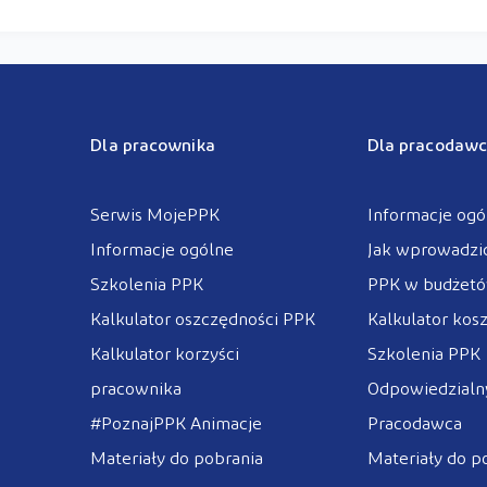
Dla pracownika
Dla pracodawc
Serwis MojePPK
Informacje ogó
Informacje ogólne
Jak wprowadzi
Szkolenia PPK
PPK w budżet
Kalkulator oszczędności PPK
Kalkulator kos
Kalkulator korzyści
Szkolenia PPK
pracownika
Odpowiedzialny
#PoznajPPK Animacje
Pracodawca
Materiały do pobrania
Materiały do p