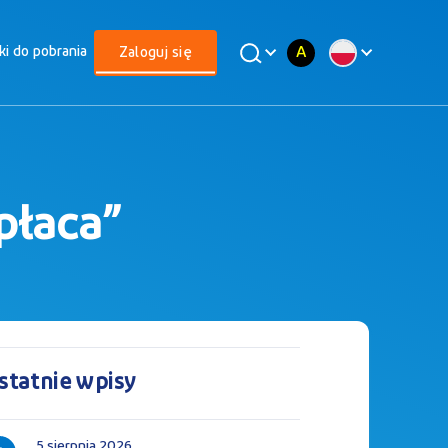
A
iki do pobrania
Zaloguj się
płaca”
statnie wpisy
5 sierpnia 2026