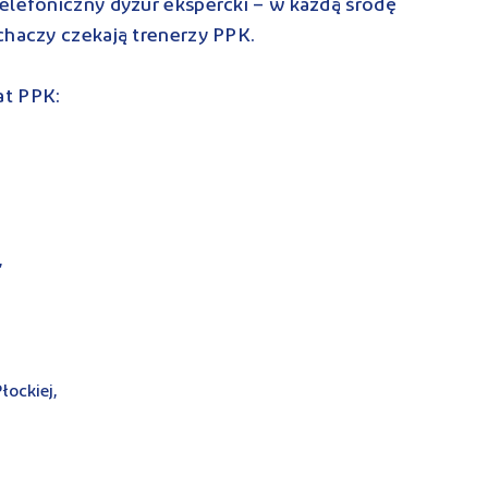
elefoniczny dyżur ekspercki – w każdą środę
uchaczy czekają trenerzy PPK.
at PPK:
,
łockiej,