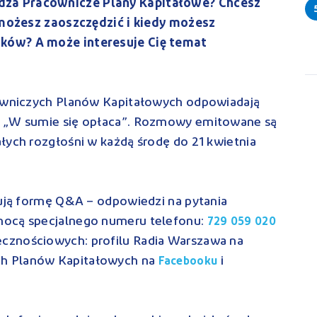
za Pracownicze Plany Kapitałowe? Chcesz
e możesz zaoszczędzić i kiedy możesz
ków? A może interesuje Cię temat
cowniczych Planów Kapitałowych odpowiadają
i „W sumie się opłaca”. Rozmowy emitowane są
łych rozgłośni w każdą środę do 21 kwietnia
mują formę Q&A – odpowiedzi na pytania
mocą specjalnego numeru telefonu:
729 059 020
cznościowych: profilu Radia Warszawa na
ch Planów Kapitałowych na
i
Facebooku