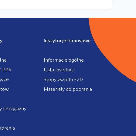
y
Instytucje finansowe
lne
Informacje ogólne
ć PPK
Lista instytucji
ówce
Stopy zwrotu FZD
ztów
Materiały do pobrania
 i Przyjazny
obrania