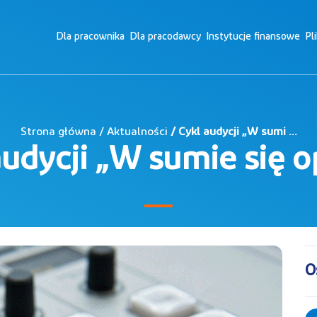
Dla pracownika
Dla pracodawcy
Instytucje finansowe
Pl
Strona główna / Aktualności
/ Cykl audycji „W sumi ...
audycji „W sumie się o
O