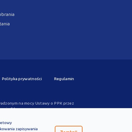
obrania
tania
Polityka prywatności
Regulamin
rowadzonym na mocy Ustawy o PPK przez
zwoju SA.
. Treści te
nie zastępują
obowiązujących
wiązujących przepisów prawa. Treści te
rnetowy
przepisów prawa.
okowania zapisywania
 lub pozostających w związku z treściami