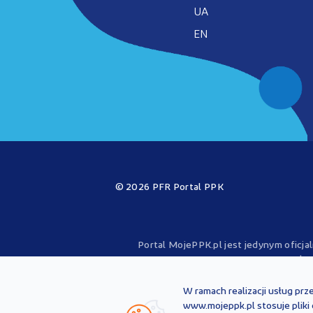
UA
EN
© 2026 PFR Portal PPK
Portal MojePPK.pl jest jedynym oficj
operator
Treści zawarte na Portalu PPK mają chara
przepisów prawa i każdorazowo powinny
W ramach realizacji usług prz
nie stanowią po
www.mojeppk.pl stosuje pliki
PFR Portal PPK sp. z o.o. nie ponosi od