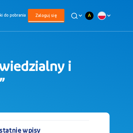
A
iki do pobrania
Zaloguj się
iedzialny i
”
statnie wpisy