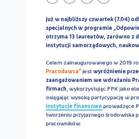
Już w najbliższy czwartek (7.04) od
specjalnych w programie „Odpowie
otrzyma 13 laureatów, zarówno z d
instytucji samorządowych, naukowy
Celem zainaugurowanego w 2019 r
Pracodawca”
jest
wyróżnienie prze
zaangażowaniem we wdrażaniu Pr
firmach
, wykorzystując PPK jako e
osiągając wysoką partycypację w pr
instytucje finansowe
prowadzące PP
tworzeniu przyjaznego środowiska p
pracowników.