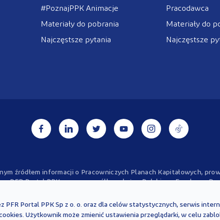
#PoznajPPK Animacje
Pracodawca
Materiały do pobrania
Materiały do p
Najczęstsze pytania
Najczęstsze py
alnym źródłem informacji o Pracowniczych Planach Kapitałowych, p
a - PFR Portal PPK sp. z o.o., spółkę zależną Polskiego Funduszu Ro
kter wyłącznie informacyjny i są aktualne na dzień ich zamieszczenia
 być interpretowane oraz stosowane z uwzględnieniem aktualnie obo
ez PFR Portal PPK Sp z o. o. oraz dla celów statystycznych, serwis inte
rady prawnej, finansowej ani oficjalnej interpretacji obowiązujących 
 cookies. Użytkownik może zmienić ustawienia przeglądarki, w celu zabl
powiedzialności z tytułu powstania jakichkolwiek szkód, wynikających