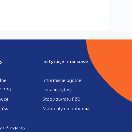
y
Instytucje finansowe
lne
Informacje ogólne
ć PPK
Lista instytucji
ówce
Stopy zwrotu FZD
ztów
Materiały do pobrania
 i Przyjazny