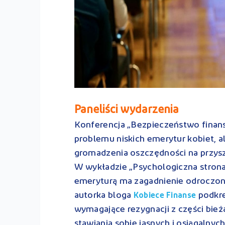
Paneliści wydarzenia
Konferencja „Bezpieczeństwo finans
problemu niskich emerytur kobiet, 
gromadzenia oszczędności na przyszł
W wykładzie „Psychologiczna strona
emeryturą ma zagadnienie odroczonej
autorka bloga
podkre
Kobiece Finanse
wymagające rezygnacji z części bież
stawiania sobie jasnych i osiągalnyc