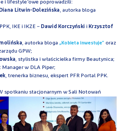
 i lifestyle’owe poprowadzili:
Diana Litwin-Dolezińska
, autorka bloga
PPK, IKE i IKZE –
Dawid Korczyński
i
Krzysztof
Smolińska
, autorka bloga
oraz
„Kobieta inwestuje”
 zarządu GPW;
gowska
, stylistka i właścicielka firmy Beautynica;
R Manager w DLA Piper;
ek
, trenerka biznesu, ekspert PFR Portal PPK.
 W spotkaniu stacjonarnym w Sali Notowa
ń