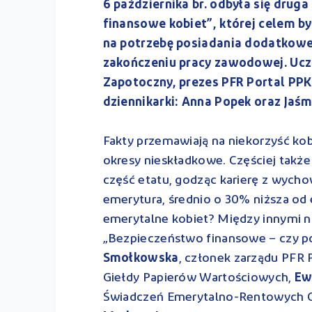
6 października br. odbyła się drug
finansowe kobiet”, której celem b
na potrzebę posiadania dodatkow
zakończeniu pracy zawodowej. Ucz
Zapotoczny, prezes PFR Portal PPK
dziennikarki: Anna Popek oraz Jaś
Fakty przemawiają na niekorzyść kobie
okresy nieskładkowe. Częściej także
część etatu, godząc karierę z wych
emerytura, średnio o 30% niższa o
emerytalne kobiet? Między innymi n
„Bezpieczeństwo finansowe – czy p
Smołkowska
, członek zarządu PFR 
Giełdy Papierów Wartościowych,
Ew
Świadczeń Emerytalno-Rentowych Ce