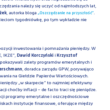
zczędzania należy się uczyć od najmłodszych lat,
żek
, autorka bloga
.
„Oszczędzanie na przyszłość”
dzieciom tygodniówkę, po tym wykładzie nie
pozycji inwestowania i pomnażania pieniędzy. W
E, IKZE”,
Dawid Korczyński
i
Krzysztof
, pokazywali zalety programów emerytalnych i
erschmann
, doradca zarządu GPW, porywająco
wania na Giełdzie Papierów Wartościowych.
pieniędzy „w skarpecie” to najmniej efektywny
ji choćby inflacji – de facto traci się pieniądze.
ncji programy emerytalne i oszczędnościowe
iskach instytucje finansowe, oferujące między