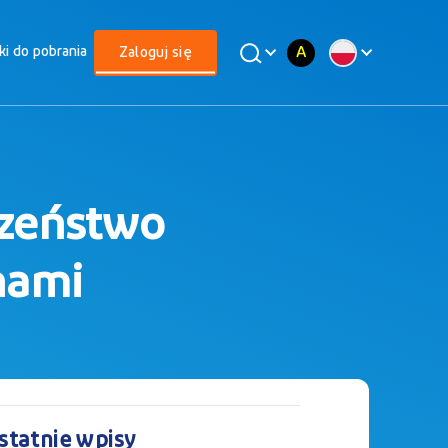
A
iki do pobrania
Zaloguj się
czeństwo
nami
statnie wpisy