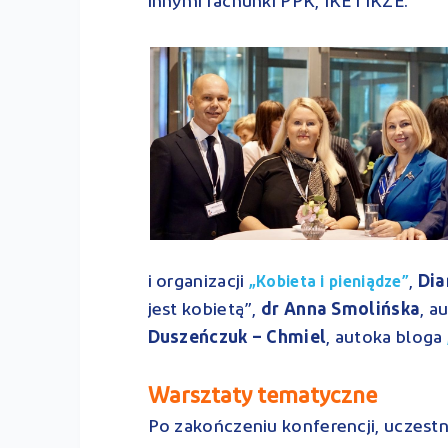
innymi rachunki PPK, IKE i IKZE.
i organizacji
,
Dia
„Kobieta i pieniądze”
jest kobietą”,
dr Anna Smolińska
, a
Duszeńczuk – Chmiel
, autoka bloga
Warsztaty tematyczne
Po zakończeniu konferencji, uczest