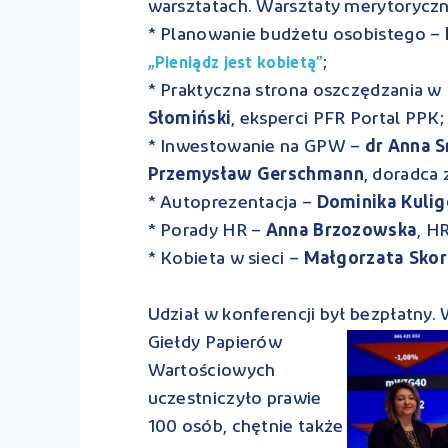
warsztatach. Warsztaty merytoryczne
* Planowanie budżetu osobistego –
;
„Pieniądz jest kobietą”
* Praktyczna strona oszczędzania w 
Słomiński
, eksperci PFR Portal PPK;
* Inwestowanie na GPW –
dr Anna 
Przemysław Gerschmann
, doradca
* Autoprezentacja –
Dominika Kuli
* Porady HR –
Anna Brzozowska
, H
* Kobieta w sieci –
Małgorzata Skor
Udział w konferencji był bezpłatny.
Giełdy Papierów
Wartościowych
uczestniczyło prawie
100 osób, chętnie także