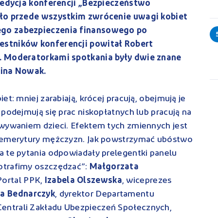
a edycja konferencji „Bezpieczeństwo
yło przede wszystkim zwrócenie uwagi kobiet
ego zabezpieczenia finansowego po
estników konferencji powitał Robert
. Moderatorkami spotkania były dwie znane
mina Nowak.
t: mniej zarabiają, krócej pracują, obejmują je
 podejmują się prac niskopłatnych lub pracują na
owywaniem dzieci. Efektem tych zmiennych jest
d emerytury mężczyzn. Jak powstrzymać ubóstwo
a te pytania odpowiadały prelegentki panelu
otrafimy oszczędzać”:
Małgorzata
Portal PPK,
Izabela Olszewska
, wiceprezes
a Bednarczyk
, dyrektor Departamentu
ntrali Zakładu Ubezpieczeń Społecznych,