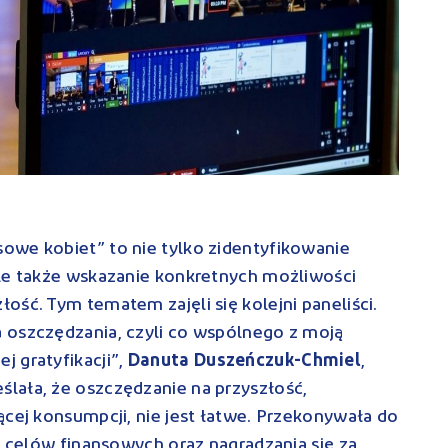
owe kobiet” to nie tylko zidentyfikowanie
ale także wskazanie konkretnych możliwości
ość. Tym tematem zajęli się kolejni paneliści.
 oszczędzania, czyli co wspólnego z moją
 gratyfikacji”,
Danu
ta Duszeńczuk-Chmiel
,
ślała, że oszczędzanie na przyszłość,
ącej konsumpcji, nie jest łatwe. Przekonywała do
h celów finansowych oraz nagradzania się za