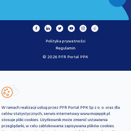
Polityka prywatności
Regulamin
© 2026 PFR Portal PPK
Portal MojePPK.pl jest jedynym oficjalnym źródłem informacji o
Pracowniczych Planach Kapitałowych, prowadzonym na mocy
Ustawy o PPK przez operatora - PFR Portal PPK sp. z o.o., spółkę
zależną Polskiego Funduszu Rozwoju SA.
Treści zawarte na Portalu PPK mają charakter wyłącznie
informacyjny i są aktualne na dzień ich zamieszczenia. Treści te
nie
W ramach realizacji usług przez PFR Portal PPK Sp z o. o. oraz dla
zastępują
obowiązujących przepisów prawa i każdorazowo
celów statystycznych, serwis internetowy www.mojeppk.pl
powinny być interpretowane oraz stosowane z uwzględnieniem
stosuje pliki cookies. Użytkownik może zmienić ustawienia
aktualnie obowiązujących przepisów prawa. Treści te nie stanowią
przeglądarki, w celu zablokowania zapisywania plików cookies.
porady prawnej, finansowej ani oficjalnej interpretacji