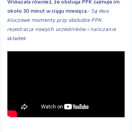
Wskazała również, że obsługa PPK zajmuje im
- Są dwa
około 30 minut w ciągu miesiąca.
kluczowe momenty przy obsłudze PPK:
rejestracja nowych uczestników i naliczanie
składek.