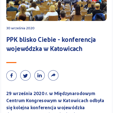
Kontakt
30 września 2020
Kalkulator PPK
PPK blisko Ciebie - konferencja
wojewódzka w Katowicach
Zaloguj się
A
29 września 2020 r. w Międzynarodowym
Centrum Kongresowym w Katowicach odbyła
się kolejna konferencja wojewódzka