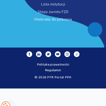
Lista instytucji
Stopy zwrotu FZD
Materiały do pobrania
Polityka prywatności
Regulamin
© 2026 PFR Portal PPK
Portal MojePPK.pl jest jedynym oficjalnym źródłem informacji o
Pracowniczych Planach Kapitałowych, prowadzonym na mocy
Ustawy o PPK przez operatora - PFR Portal PPK sp. z o.o., spółkę