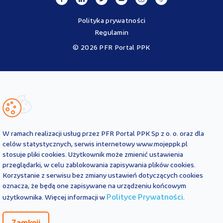
Polityka prywatności
Regulamin
© 2026 PFR Portal PPK
Portal MojePPK.pl jest jedynym oficjalnym źródłem informacji o
Pracowniczych Planach Kapitałowych, prowadzonym na mocy
Ustawy o PPK przez operatora - PFR Portal PPK sp. z o.o., spółkę
zależną Polskiego Funduszu Rozwoju SA.
Treści zawarte na Portalu PPK mają charakter wyłącznie
informacyjny i są aktualne na dzień ich zamieszczenia. Treści te
nie
W ramach realizacji usług przez PFR Portal PPK Sp z o. o. oraz dla
zastępują
obowiązujących przepisów prawa i każdorazowo
celów statystycznych, serwis internetowy www.mojeppk.pl
powinny być interpretowane oraz stosowane z uwzględnieniem
stosuje pliki cookies. Użytkownik może zmienić ustawienia
aktualnie obowiązujących przepisów prawa. Treści te nie stanowią
przeglądarki, w celu zablokowania zapisywania plików cookies.
porady prawnej, finansowej ani oficjalnej interpretacji
Korzystanie z serwisu bez zmiany ustawień dotyczących cookies
obowiązujących przepisów prawa.
PFR Portal PPK sp. z o.o. nie ponosi odpowiedzialności z tytułu
oznacza, że będą one zapisywane na urządzeniu końcowym
powstania jakichkolwiek szkód, wynikających lub pozostających w
Polityce Prywatności
użytkownika. Więcej informacji w
.
związku z treściami zamieszczonymi na Portalu PPK. W przypadku
jakichkolwiek wątpliwości co do treści umieszczonych na Portalu