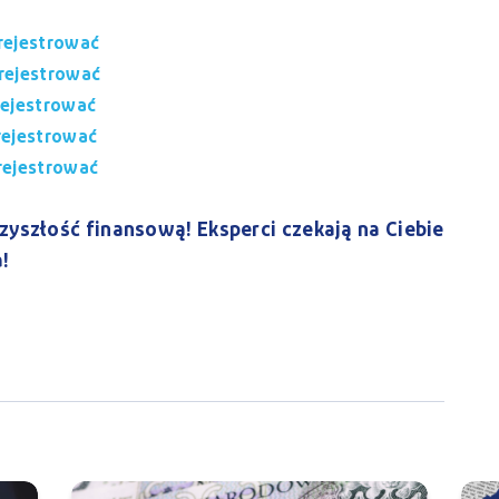
zarejestrować
zarejestrować
arejestrować
arejestrować
arejestrować
rzyszłość finansową! Eksperci czekają na Ciebie
a!