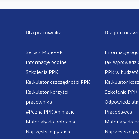
Dla pracownika
Dla pracodawc
Serwis MojePPK
Informacje ogó
Informacje ogólne
Jak wprowadzi
Szkolenia PPK
PPK w budżet
Kalkulator oszczędności PPK
Kalkulator kos
Kalkulator korzyści
Szkolenia PPK
pracownika
Odpowiedzialny
#PoznajPPK Animacje
Pracodawca
Materiały do pobrania
Materiały do p
Najczęstsze pytania
Najczęstsze py