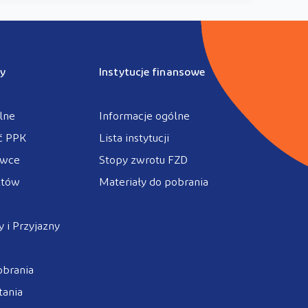
y
Instytucje finansowe
lne
Informacje ogólne
ć PPK
Lista instytucji
ówce
Stopy zwrotu FZD
ztów
Materiały do pobrania
 i Przyjazny
obrania
tania