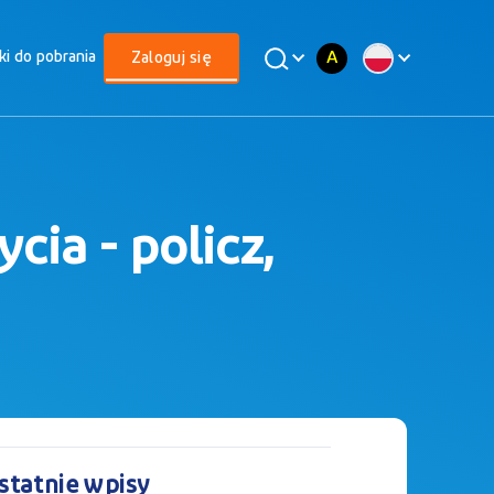
A
iki do pobrania
Zaloguj się
cia - policz,
statnie wpisy