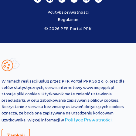
Polityka prywatności
Regulamin
© 2026 PFR Portal PPK
Portal MojePPK.pl jest jedynym oficjalnym źródłem informacji o
Pracowniczych Planach Kapitałowych, prowadzonym na mocy
Ustawy o PPK przez operatora - PFR Portal PPK sp. z o.o., spółkę
zależną Polskiego Funduszu Rozwoju SA.
Treści zawarte na Portalu PPK mają charakter wyłącznie
informacyjny i są aktualne na dzień ich zamieszczenia. Treści te
nie
W ramach realizacji usług przez PFR Portal PPK Sp z o. o. oraz dla
zastępują
obowiązujących przepisów prawa i każdorazowo
celów statystycznych, serwis internetowy www.mojeppk.pl
powinny być interpretowane oraz stosowane z uwzględnieniem
stosuje pliki cookies. Użytkownik może zmienić ustawienia
aktualnie obowiązujących przepisów prawa. Treści te nie stanowią
przeglądarki, w celu zablokowania zapisywania plików cookies.
porady prawnej, finansowej ani oficjalnej interpretacji
Korzystanie z serwisu bez zmiany ustawień dotyczących cookies
obowiązujących przepisów prawa.
PFR Portal PPK sp. z o.o. nie ponosi odpowiedzialności z tytułu
oznacza, że będą one zapisywane na urządzeniu końcowym
powstania jakichkolwiek szkód, wynikających lub pozostających w
Polityce Prywatności
użytkownika. Więcej informacji w
.
związku z treściami zamieszczonymi na Portalu PPK. W przypadku
jakichkolwiek wątpliwości co do treści umieszczonych na Portalu