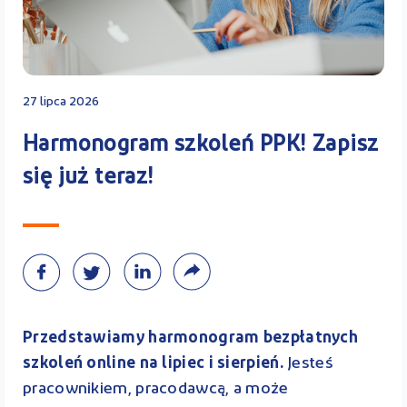
Kontakt
27 lipca 2026
Kalkulator PPK
Harmonogram szkoleń PPK! Zapisz
się już teraz!
Zaloguj się
A
Przedstawiamy harmonogram bezpłatnych
szkoleń online na lipiec i sierpień.
Jesteś
pracownikiem, pracodawcą, a może