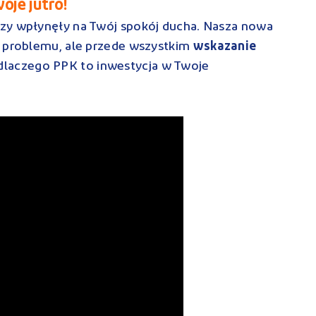
oje jutro!
zy wpłynęły na Twój spokój ducha. Nasza nowa
e problemu, ale przede wszystkim
wskazanie
 dlaczego PPK to inwestycja w Twoje