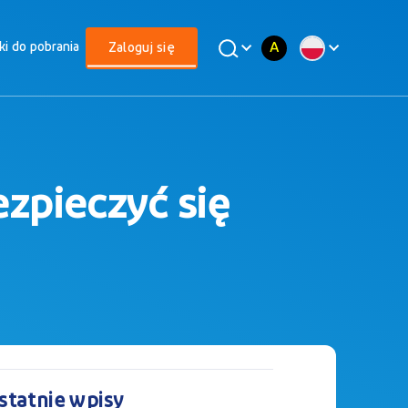
A
iki do pobrania
Zaloguj się
zpieczyć się
statnie wpisy