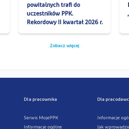
powitalnych trafi do
uczestników PPK.
Rekordowy II kwartał 2026 r.
Zobacz więcej
Dla pracownika
Dla pracodawc
Serwis MojePPK
Informacje ogó
Informacje ogólne
Jak wprowadzi