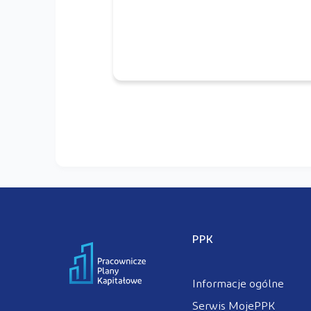
PPK
Informacje ogólne
Serwis MojePPK