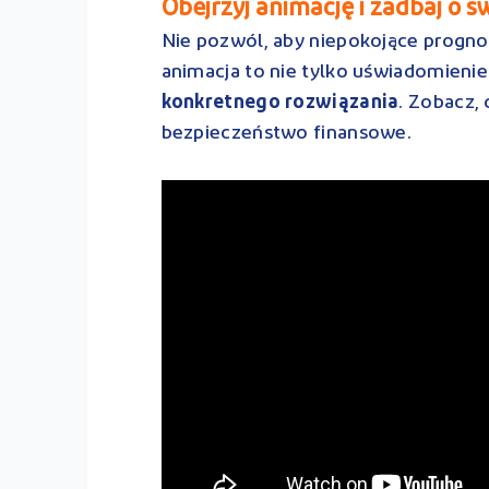
Obejrzyj animację i zadbaj o sw
Nie pozwól, aby niepokojące progno
animacja to nie tylko uświadomieni
konkretnego rozwiązania
. Zobacz,
bezpieczeństwo finansowe.