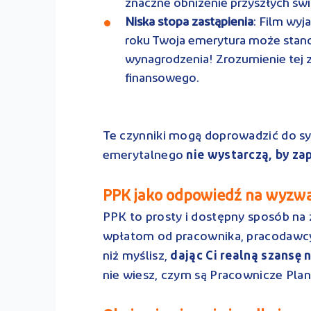
znaczne obniżenie przyszłych św
Niska stopa zastąpienia
: Film wyj
roku Twoja emerytura może stan
wynagrodzenia! Zrozumienie tej 
finansowego.
Te czynniki mogą doprowadzić do syt
emerytalnego
nie wystarczą, by za
PPK jako odpowiedź na wyzwan
PPK to prosty i dostępny sposób n
wpłatom od pracownika, pracodawcy 
niż myślisz,
dając Ci realną szansę 
nie wiesz, czym są Pracownicze Pla