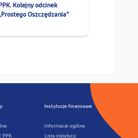
PPK. Kolejny odcinek
„Prostego Oszczędzania”
y
Instytucje finansowe
lne
Informacje ogólne
ć PPK
Lista instytucji