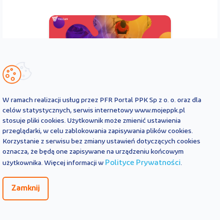
15 czerwca 2026
W ramach realizacji usług przez PFR Portal PPK Sp z o. o. oraz dla
PPK na VIII
celów statystycznych, serwis internetowy www.mojeppk.pl
Kongresie
stosuje pliki cookies. Użytkownik może zmienić ustawienia
EduHoryzonty
przeglądarki, w celu zablokowania zapisywania plików cookies.
Korzystanie z serwisu bez zmiany ustawień dotyczących cookies
oznacza, że będą one zapisywane na urządzeniu końcowym
Polityce Prywatności
użytkownika. Więcej informacji w
.
Zamknij
Zobacz więcej