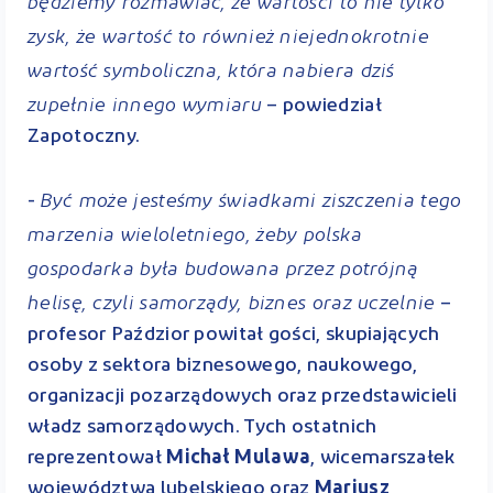
będzie
my rozmawiać, że wartości to nie tylko
zysk, że wartość to również niejednokrotnie
wartość symboliczna, która nabiera dziś
zupełnie innego wymiaru
– powiedział
Zapotoczny.
Być może jesteśmy świadkami ziszczenia tego
-
marzenia wieloletniego, żeby polska
gospodarka była budowana przez potrójną
helisę, czyli samorządy, biznes oraz uczelnie
–
profesor Paździor powitał gości, skupiających
osoby z sektora biznesowego, naukowego,
organizacji pozarządowych oraz przedstawicieli
władz samorządowych. Tych ostatnich
reprezentował
Michał Mulawa
, wicemarszałek
województwa lubelskiego oraz
Mariusz