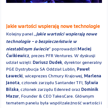
Jakie wartości wspierają nowe technologie
Kolejny panel „
Jakie wartości wspierają nowe
technologie – o bezpieczeństwie w
niestabilnym świecie
” poprowadził
Maciej
Ćwikiewicz
, prezes PFR Ventures. W dyskusji
udział wzięli:
Dariusz Dudek
, dyrektor generalny
PGE Dystrybucja SA Oddział Lublin,
Paweł
Ławecki
, wiceprezes Chmury Krajowej,
Marlena
Janota
, członek zarządu Santander TFI,
Sylwia
Bilska
, członek zarządu Edenred oraz
Dominik
Mazur
, Founder & CEO TakesCare. Głównym
tematem panelu była współzależność wartości i