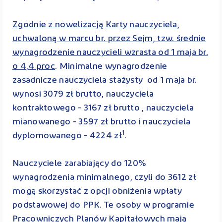
Zgodnie z nowelizacją Karty nauczyciela,
uchwaloną w marcu br. przez Sejm, tzw. średnie
wynagrodzenie nauczycieli wzrasta od 1 maja br.
o 4,4 proc
. Minimalne wynagrodzenie
zasadnicze nauczyciela stażysty od 1 maja br.
wynosi 3079 zł brutto, nauczyciela
kontraktowego - 3167 zł brutto , nauczyciela
mianowanego - 3597 zł brutto i nauczyciela
1
dyplomowanego - 4224 zł
.
Nauczyciele zarabiający do 120%
wynagrodzenia minimalnego, czyli do 3612 zł
mogą skorzystać z opcji obniżenia wpłaty
podstawowej do PPK. Te osoby w programie
Pracowniczych Planów Kapitałowych mają