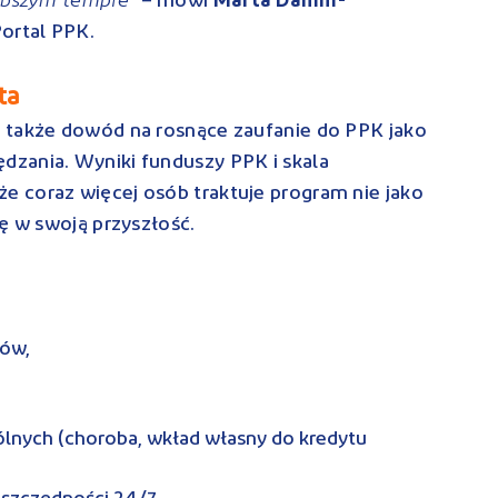
– mówi
Marta Damm-
Portal PPK.
ta
 także dowód na rosnące zaufanie do PPK jako
zania. Wyniki funduszy PPK i skala
 coraz więcej osób traktuje program nie jako
ję w swoją przyszłość.
ków,
ólnych (choroba, wkład własny do kredytu