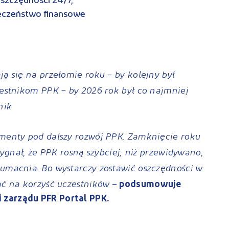
szczędności 24/7,
ieczeństwo finansowe
ją się na przełomie roku – by kolejny był
zestnikom PPK – by 2026 rok był co najmniej
nik.
amenty pod dalszy rozwój PPK. Zamknięcie roku
 sygnał, że PPK rosną szybciej, niż przewidywano,
 umacnia. Bo wystarczy zostawić oszczędności w
ać na korzyść uczestników
–
podsumowuje
 zarządu PFR Portal PPK.