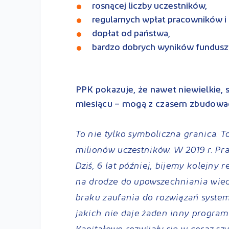
rosnącej liczby uczestników,
regularnych wpłat pracowników 
dopłat od państwa,
bardzo dobrych wyników funduszy
PPK pokazuje, że nawet niewielkie,
miesiącu – mogą z czasem zbudować
To nie tylko symboliczna granica. T
milionów uczestników. W 2019 r. Pr
Dziś, 6 lat później, bijemy kolejny 
na drodze do upowszechniania wied
braku zaufania do rozwiązań systemo
jakich nie daje żaden inny program
Kapitałowe rozwijały się w coraz 