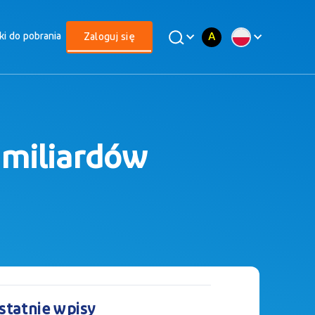
A
iki do pobrania
Zaloguj się
 miliardów
statnie wpisy