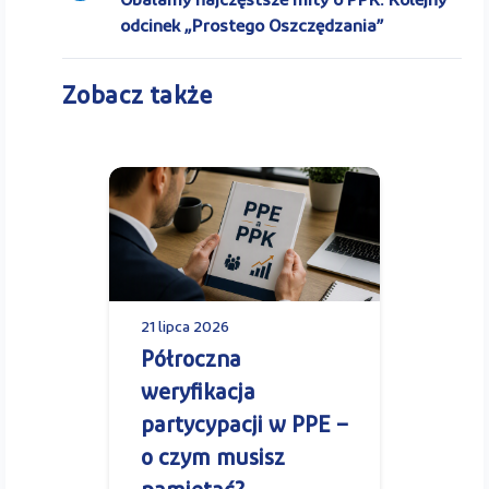
Obalamy najczęstsze mity o PPK. Kolejny
odcinek „Prostego Oszczędzania”
Zobacz także
21 lipca 2026
Półroczna
weryfikacja
partycypacji w PPE –
o czym musisz