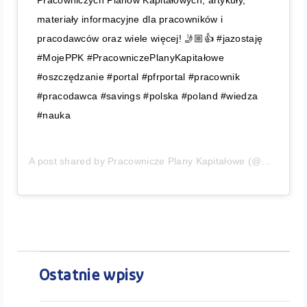
materiały informacyjne dla pracowników i
pracodawców oraz wiele więcej! 🤳🏼👍 #jazostaję
#MojePPK #PracowniczePlanyKapitałowe
#oszczędzanie #portal #pfrportal #pracownik
#pracodawca #savings #polska #poland #wiedza
#nauka
A post shared by
Pracownicze Plany Kapitałowe
(@moje_ppk) on
Ostatnie wpisy