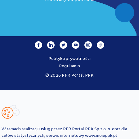
Polityka prywatności
Regulamin
© 2026 PFR Portal PPK
Portal MojePPK.pl jest jedynym oficjalnym źródłem informacji o
Pracowniczych Planach Kapitałowych, prowadzonym na mocy
Ustawy o PPK przez operatora - PFR Portal PPK sp. z o.o., spółkę
zależną Polskiego Funduszu Rozwoju SA.
Treści zawarte na Portalu PPK mają charakter wyłącznie
informacyjny i są aktualne na dzień ich zamieszczenia. Treści te
nie
W ramach realizacji usług przez PFR Portal PPK Sp z o. o. oraz dla
zastępują
obowiązujących przepisów prawa i każdorazowo
celów statystycznych, serwis internetowy www.mojeppk.pl
powinny być interpretowane oraz stosowane z uwzględnieniem