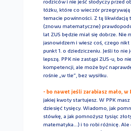
rodziców i nie jeść słodyczy przed o
łóżku, które co wieczór przegrywają
temacie powinności. Z tą likwidacją 
(znowu matematyczne) prawdopodobie
lat ZUS będzie miał się dobrze. Nie
jasnowidzem i wiesz coś, czego nikt i
punkt 1. o dziedziczeniu. Jeśli to ni
lepszą. PPK nie zastąpi ZUS-u, bo nie
kompetencji, ale może być naprawdę
rośnie „w tle”, bez wysiłku.
- bo nawet jeśli zarabiasz mało, w
jakiej kwoty startujesz. W PPK mas
dziesięć tysięcy. Wiadomo, jak pomn
stówkę, a jak pomnożysz tysiąc złot
matematyka…) i to robi różnicę. Ale