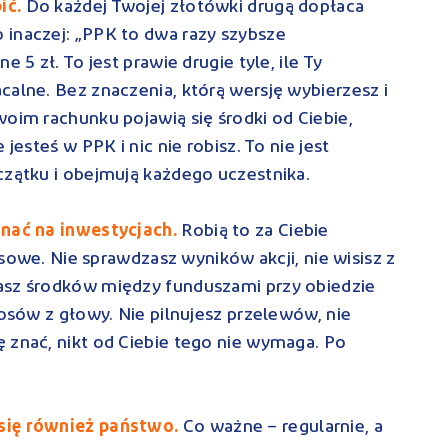
ić.
Do każdej Twojej złotówki drugą dopłaca
 inaczej: „PPK to dwa razy szybsze
 5 zł. To jest prawie drugie tyle, ile Ty
calne. Bez znaczenia, którą wersję wybierzesz i
woim rachunku pojawią się środki od Ciebie,
jesteś w PPK i nic nie robisz. To nie jest
czątku i obejmują każdego uczestnika.
znać na inwestycjach.
Robią to za Ciebie
ansowe. Nie sprawdzasz wyników akcji, nie wisisz z
asz środków między funduszami przy obiedzie
łosów z głowy. Nie pilnujesz przelewów, nie
 znać, nikt od Ciebie tego nie wymaga. Po
 się również państwo.
Co ważne – regularnie, a