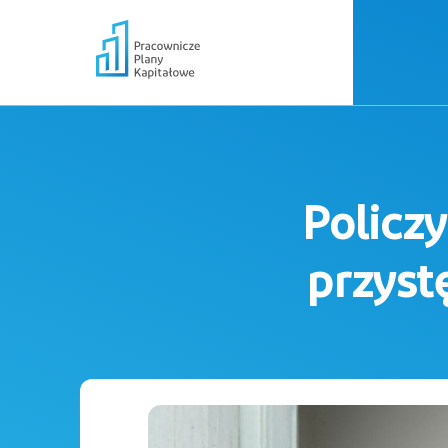
Policz
przyst