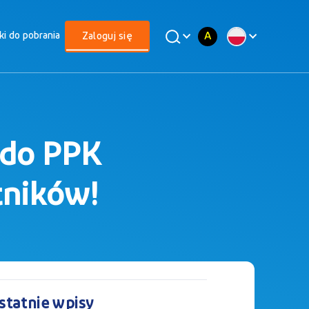
A
iki do pobrania
Zaloguj się
 do PPK
tników!
statnie wpisy