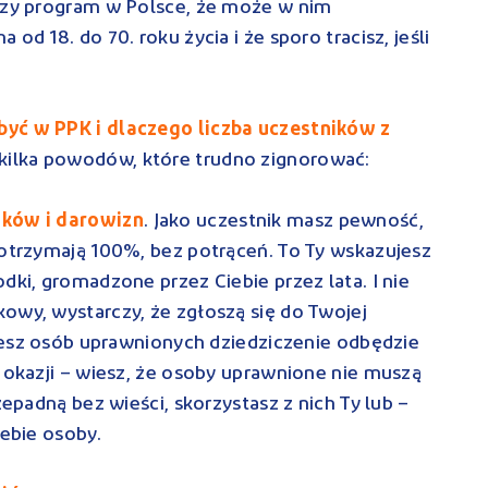
jszy program w Polsce, że może w nim
od 18. do 70. roku życia i że sporo tracisz, jeśli
być w PPK i dlaczego liczba uczestników z
 kilka powodów, które trudno zignorować:
dków i darowizn
. Jako uczestnik masz pewność,
 otrzymają 100%, bez potrąceń. To Ty wskazujesz
dki, gromadzone przez Ciebie przez lata. I nie
owy, wystarczy, że zgłoszą się do Twojej
każesz osób uprawnionych dziedziczenie odbędzie
y okazji – wiesz, że osoby uprawnione nie muszą
zepadną bez wieści, skorzystasz z nich Ty lub –
iebie osoby.