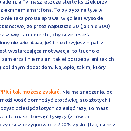
biadem, a Ty masz jeszcze stertę książek przy
 z ekranem smartfona. To by było na tyle w
to nie taka prosta sprawa, więc jest wysokie
ństwo, że przez najbliższe 30 (jak nie 300)
 masz więc argumentu, chyba że jesteś
nny nie wie. Aaaa, jeśli nie dożyjesz – patrz
e jest wystarczająca motywacja, to trudno o
 zamierza i nie ma ani takiej potrzeby, ani takich
 solidnym dodatkiem. Najlepiej takim, który
 PPK i tak możesz zyskać.
Nie ma znaczenia, od
z możliwość pomnożyć złotówkę, sto złotych i
ożysz dziesięć złotych dziesięć razy, to masz
ych to masz dziesięć tysięcy (znów ta
 czy masz rezygnować z 200% zysku (tak, dane z