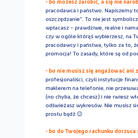
- bo możesz zarobić, a się nie narob
pracodawca i państwo. Napiszemy to
oszczędzanie”. To nie jest symboliczne
wpłacasz – prawdziwe, realne i nama
czy w ogóle którąś wybierzesz, na T
pracodawcy i państwa, tylko za to, że 
promocja! To zasady, które są od po
- bo nie musisz się angażować ani 
profesjonaliści, czyli instytucje fin
maklerem na telefonie, nie przesuw
(no chyba, że chcesz) i nie rwiesz w
odświeżasz wykresów. Nie musisz się
prostu bądź 😉
- bo do Twojego rachunku dorzuca