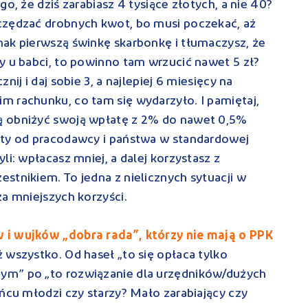
o, że dziś zarabiasz 4 tysiące złotych, a nie 40?
czędzać drobnych kwot, bo musi poczekać, aż
nak pierwszą świnkę skarbonkę i tłumaczysz, że
y u babci, to powinno tam wrzucić nawet 5 zł?
ij i daj sobie 3, a najlepiej 6 miesięcy na
 rachunku, co tam się wydarzyło. I pamiętaj,
ą obniżyć swoją wpłatę z 2% do nawet 0,5%
aty od pracodawcy i państwa w standardowej
li: wpłacasz mniej, a dalej korzystasz z
stnikiem. To jedna z nielicznych sytuacji w
za mniejszych korzyści.
 i wujków „dobra rada”, którzy nie mają o PPK
ż wszystko. Od haseł „to się opłaca tylko
ym” po „to rozwiązanie dla urzędników/dużych
ońcu młodzi czy starzy? Mało zarabiający czy