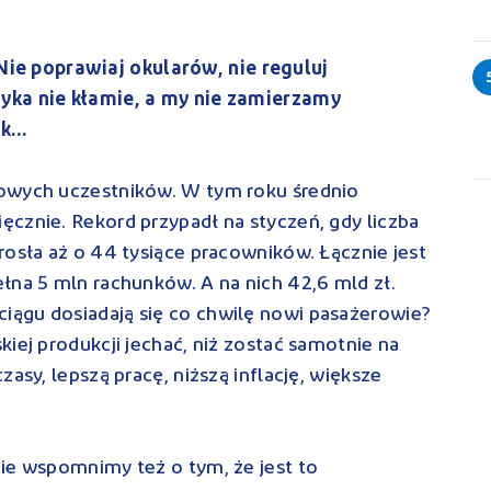
. Nie poprawiaj okularów, nie reguluj
yka nie kłamie, a my nie zamierzamy
uk…
nowych uczestników. W tym roku średnio
cznie. Rekord przypadł na styczeń, gdy liczba
rosła aż o 44 tysiące pracowników. Łącznie jest
łna 5 mln rachunków. A na nich 42,6 mld zł.
ągu dosiadają się co chwilę nowi pasażerowie?
iej produkcji jechać, niż zostać samotnie na
asy, lepszą pracę, niższą inflację, większe
ie wspomnimy też o tym, że jest to