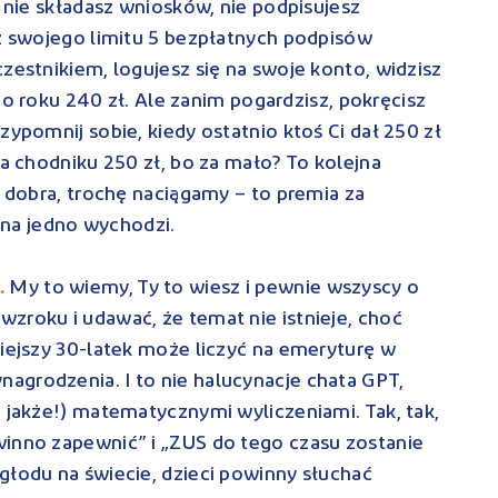
, nie składasz wniosków, nie podpisujesz
sz swojego limitu 5 bezpłatnych podpisów
zestnikiem, logujesz się na swoje konto, widzisz
. Co roku 240 zł. Ale zanim pogardzisz, pokręcisz
zypomnij sobie, kiedy ostatnio ktoś Ci dał 250 zł
na chodniku 250 zł, bo za mało? To kolejna
o dobra, trochę naciągamy – to premia za
na jedno wychodzi.
.
My to wiemy, Ty to wiesz i pewnie wszyscy o
zroku i udawać, że temat nie istnieje, choć
siejszy 30-latek może liczyć na emeryturę w
agrodzenia. I to nie halucynacje chata GPT,
a jakże!) matematycznymi wyliczeniami. Tak, tak,
winno zapewnić” i „ZUS do tego czasu zostanie
głodu na świecie, dzieci powinny słuchać