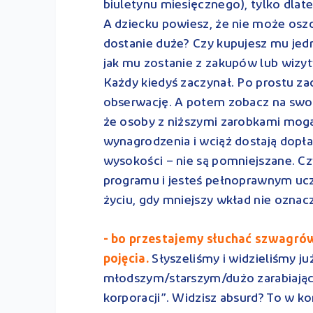
biuletynu miesięcznego), tylko dlateg
A dziecku powiesz, że nie może osz
dostanie duże? Czy kupujesz mu jed
jak mu zostanie z zakupów lub wizyt
Każdy kiedyś zaczynał. Po prostu zaczn
obserwację. A potem zobacz na swoim
że osoby z niższymi zarobkami mog
wynagrodzenia i wciąż dostają dopł
wysokości – nie są pomniejszane. Czy
programu i jesteś pełnoprawnym ucze
życiu, gdy mniejszy wkład nie oznac
- bo przestajemy słuchać szwagrów
pojęcia.
Słyszeliśmy i widzieliśmy ju
młodszym/starszym/dużo zarabiając
korporacji”. Widzisz absurd? To w k