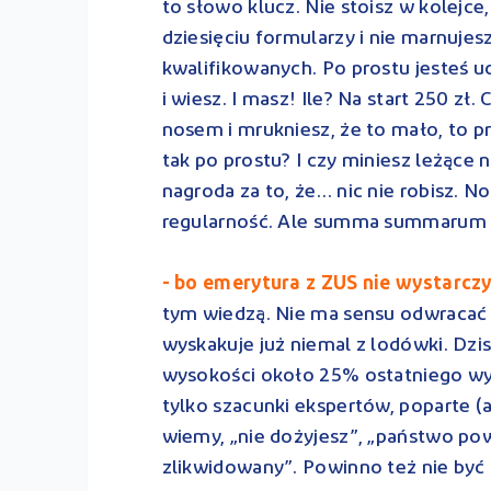
to słowo klucz. Nie stoisz w kolejce
dziesięciu formularzy i nie marnuje
kwalifikowanych. Po prostu jesteś uc
i wiesz. I masz! Ile? Na start 250 zł
nosem i mrukniesz, że to mało, to pr
tak po prostu? I czy miniesz leżące 
nagroda za to, że… nic nie robisz. N
regularność. Ale summa summarum 
- bo emerytura z ZUS nie wystarczy
tym wiedzą. Nie ma sensu odwracać w
wyskakuje już niemal z lodówki. Dzi
wysokości około 25% ostatniego wyn
tylko szacunki ekspertów, poparte (
wiemy, „nie dożyjesz”, „państwo po
zlikwidowany”. Powinno też nie być 