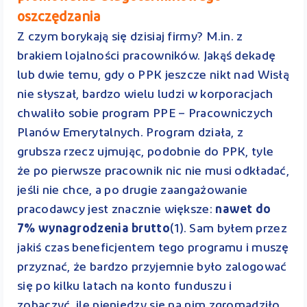
oszczędzania
Z czym borykają się dzisiaj firmy? M.in. z
brakiem lojalności pracowników. Jakąś dekadę
lub dwie temu, gdy o PPK jeszcze nikt nad Wisłą
nie słyszał, bardzo wielu ludzi w korporacjach
chwaliło sobie program PPE – Pracowniczych
Planów Emerytalnych. Program działa, z
grubsza rzecz ujmując, podobnie do PPK, tyle
że po pierwsze pracownik nic nie musi odkładać,
jeśli nie chce, a po drugie zaangażowanie
pracodawcy jest znacznie większe:
nawet do
7% wynagrodzenia brutto
(1). Sam byłem przez
jakiś czas beneficjentem tego programu i muszę
przyznać, że bardzo przyjemnie było zalogować
się po kilku latach na konto funduszu i
zobaczyć, ile pieniędzy się na nim zgromadziło.