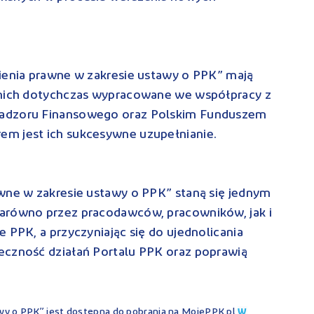
nienia prawne w zakresie ustawy o PPK” mają
 nich dotychczas wypracowane we współpracy z
Nadzoru Finansowego oraz Polskim Funduszem
m jest ich sukcesywne uzupełnianie.
awne w zakresie ustawy o PPK” staną się jednym
arówno przez pracodawców, pracowników, jak i
 PPK, a przyczyniając się do ujednolicania
eczność działań Portalu PPK oraz poprawią
w
wy o PPK” jest dostępna do pobrania na MojePPK.pl