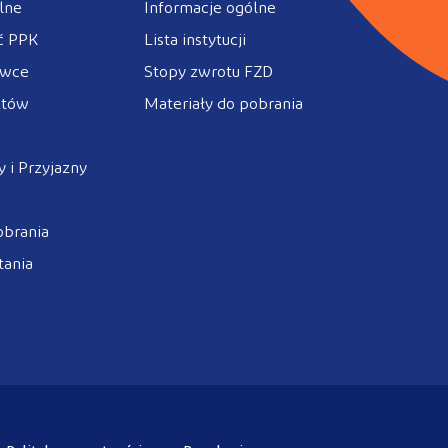
lne
Informacje ogólne
ć PPK
Lista instytucji
ówce
Stopy zwrotu FZD
ztów
Materiały do pobrania
 i Przyjazny
obrania
tania