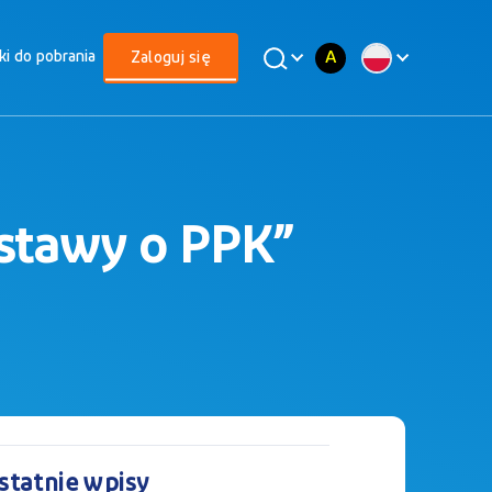
A
iki do pobrania
Zaloguj się
stawy o PPK”
statnie wpisy