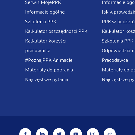
Serwis MojePPK
Informacje ogó
Informacje ogólne
Jak wprowadzi
Szkolenia PPK
PPK w budżet
Kalkulator oszczędności PPK
Kalkulator kos
Kalkulator korzyści
Szkolenia PPK
pracownika
Odpowiedzialny
#PoznajPPK Animacje
Pracodawca
Materiały do pobrania
Materiały do p
Najczęstsze pytania
Najczęstsze py