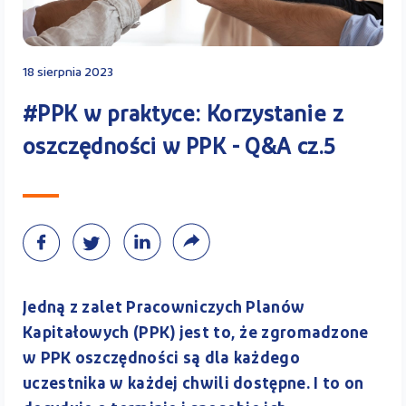
Kontakt
18 sierpnia 2023
#PPK w praktyce: Korzystanie z
Kalkulator PPK
oszczędności w PPK - Q&A cz.5
Zaloguj się
Jedną z zalet Pracowniczych Planów
A
Kapitałowych (PPK) jest to, że zgromadzone
w PPK oszczędności są dla każdego
uczestnika w każdej chwili dostępne. I to on