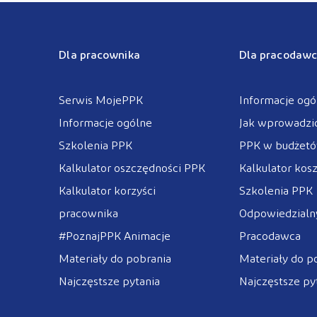
Dla pracownika
Dla pracodawc
Serwis MojePPK
Informacje ogó
Informacje ogólne
Jak wprowadzi
Szkolenia PPK
PPK w budżet
Kalkulator oszczędności PPK
Kalkulator kos
Kalkulator korzyści
Szkolenia PPK
pracownika
Odpowiedzialny
#PoznajPPK Animacje
Pracodawca
Materiały do pobrania
Materiały do p
Najczęstsze pytania
Najczęstsze py