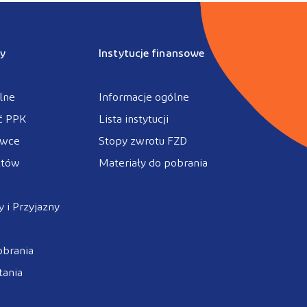
y
Instytucje finansowe
lne
Informacje ogólne
ć PPK
Lista instytucji
ówce
Stopy zwrotu FZD
ztów
Materiały do pobrania
 i Przyjazny
obrania
tania