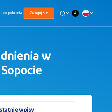
A
iki do pobrania
Zaloguj się
udnienia w
 Sopocie
statnie wpisy