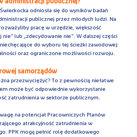
w administracji publicznej?
wierkocka odniosła się do wyników badań
ministracji publicznej przez młodych ludzi. Na
rozważyliby pracę w urzędzie, większość
nie” lub „zdecydowanie nie”. W dalszej części
niechęcające do wyboru tej ścieżki zawodowej:
alności oraz ograniczone możliwości rozwoju.
adrowej samorządów
ożna przezwyciężyć? To z pewnością niełatwe
czem może być odpowiednie wykorzystanie
ność zatrudnienia w sektorze publicznym.
wagę na potencjał Pracowniczych Planów
ającego atrakcyjność zatrudnienia w
ego. PPK mogą pełnić rolę dodatkowego