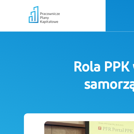
Rola PPK 
samorzą