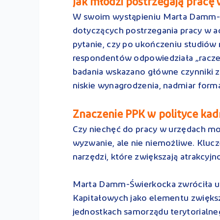
Jak młodzi postrzegają pracę 
W swoim wystąpieniu Marta Damm-Ś
dotyczących postrzegania pracy w ad
pytanie, czy po ukończeniu studiów 
respondentów odpowiedziała „raczej 
badania wskazano główne czynniki z
niskie wynagrodzenia, nadmiar form
Znaczenie PPK w polityce k
Czy niechęć do pracy w urzędach m
wyzwanie, ale nie niemożliwe. Klu
narzędzi, które zwiększają atrakcyj
Marta Damm-Świerkocka zwróciła u
Kapitałowych jako elementu zwiększ
jednostkach samorządu terytorialn