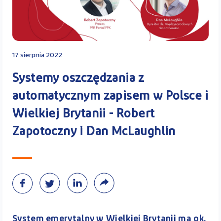
Kontakt
17 sierpnia 2022
Kalkulato
Systemy oszczędzania z
automatycznym zapisem w Polsce i
Wielkiej Brytanii - Robert
Zaloguj
Zapotoczny i Dan McLaughlin
A
System emerytalny w Wielkiej Brytanii ma ok.