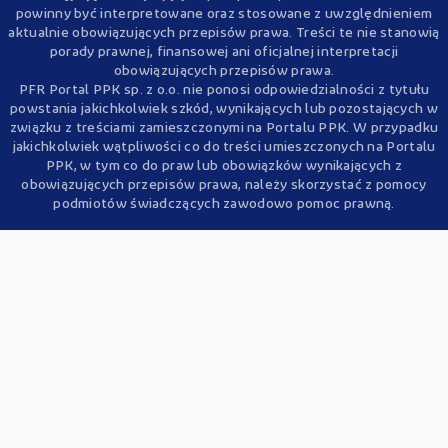
powinny być interpretowane oraz stosowane z uwzględnieniem
aktualnie obowiązujących przepisów prawa. Treści te nie stanowią
porady prawnej, finansowej ani oficjalnej interpretacji
obowiązujących przepisów prawa.
PFR Portal PPK sp. z o.o. nie ponosi odpowiedzialności z tytułu
powstania jakichkolwiek szkód, wynikających lub pozostających w
związku z treściami zamieszczonymi na Portalu PPK. W przypadku
jakichkolwiek wątpliwości co do treści umieszczonych na Portalu
PPK, w tym co do praw lub obowiązków wynikających z
obowiązujących przepisów prawa, należy skorzystać z pomocy
podmiotów świadczących zawodowo pomoc prawną.