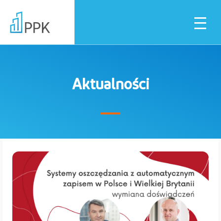
Aktualności
Dla pracownika
Dla pracodawcy
Instytucje fina
Pliki do pobrania