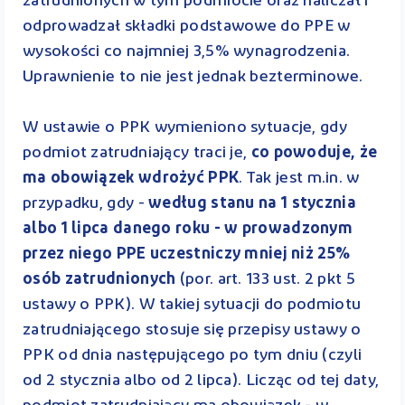
zatrudnionych w tym podmiocie oraz naliczał i
odprowadzał składki podstawowe do PPE w
wysokości co najmniej 3,5% wynagrodzenia.
Uprawnienie to nie jest jednak bezterminowe.
W ustawie o PPK wymieniono sytuacje, gdy
podmiot zatrudniający traci je,
co powoduje, że
ma obowiązek wdrożyć PPK
. Tak jest m.in. w
przypadku, gdy -
według stanu na 1 stycznia
albo 1 lipca danego roku - w prowadzonym
przez niego PPE uczestniczy mniej niż 25%
osób zatrudnionych
(por. art. 133 ust. 2 pkt 5
ustawy o PPK). W takiej sytuacji do podmiotu
zatrudniającego stosuje się przepisy ustawy o
PPK od dnia następującego po tym dniu (czyli
od 2 stycznia albo od 2 lipca). Licząc od tej daty,