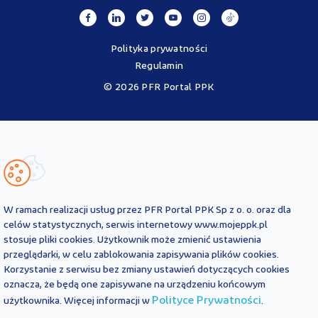
Polityka prywatności
Regulamin
© 2026 PFR Portal PPK
Portal MojePPK.pl jest jedynym oficjalnym źródłem informacji o
Pracowniczych Planach Kapitałowych, prowadzonym na mocy
Ustawy o PPK przez operatora - PFR Portal PPK sp. z o.o., spółkę
zależną Polskiego Funduszu Rozwoju SA.
Treści zawarte na Portalu PPK mają charakter wyłącznie
informacyjny i są aktualne na dzień ich zamieszczenia. Treści te
nie
W ramach realizacji usług przez PFR Portal PPK Sp z o. o. oraz dla
zastępują
obowiązujących przepisów prawa i każdorazowo
celów statystycznych, serwis internetowy www.mojeppk.pl
powinny być interpretowane oraz stosowane z uwzględnieniem
stosuje pliki cookies. Użytkownik może zmienić ustawienia
aktualnie obowiązujących przepisów prawa. Treści te nie stanowią
przeglądarki, w celu zablokowania zapisywania plików cookies.
porady prawnej, finansowej ani oficjalnej interpretacji
Korzystanie z serwisu bez zmiany ustawień dotyczących cookies
obowiązujących przepisów prawa.
PFR Portal PPK sp. z o.o. nie ponosi odpowiedzialności z tytułu
oznacza, że będą one zapisywane na urządzeniu końcowym
powstania jakichkolwiek szkód, wynikających lub pozostających w
Polityce Prywatności
użytkownika. Więcej informacji w
.
związku z treściami zamieszczonymi na Portalu PPK. W przypadku