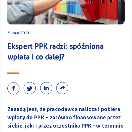
Kontakt
5 lipca 2021
Kalkulator PPK
Ekspert PPK radzi: spóźniona
wpłata i co dalej?
Zaloguj się
A
Zasadą jest, że pracodawca nalicza i pobiera
wpłaty do PPK – zarówno finansowane przez
siebie, jaki i przez uczestnika PPK - w terminie