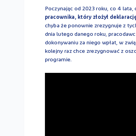
Poczynając od 2023 roku, co 4 lata,
pracownika, który złożył deklarac
chyba że ponownie zrezygnuje z tyc
dnia lutego danego roku, pracodaw
dokonywaniu za niego wpłat, w zwią
kolejny raz chce zrezygnować z osz
programie.