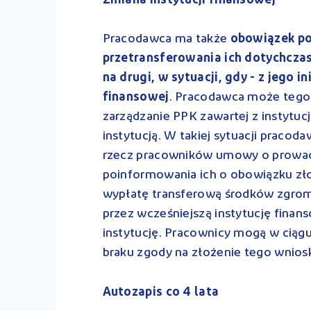
Zmiana instytucji finansowej
Pracodawca ma także
obowiązek po
przetransferowania ich dotychcza
na drugi, w sytuacji, gdy - z jego i
finansowej
. Pracodawca może teg
zarządzanie PPK zawartej z instytucj
instytucją. W takiej sytuacji pracod
rzecz pracowników umowy o prowadz
poinformowania ich o obowiązku zło
wypłatę transferową środków zgro
przez wcześniejszą instytucję fina
instytucję. Pracownicy mogą w ciąg
braku zgody na złożenie tego wnios
Autozapis co 4 lata