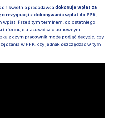
 od 1 kwietnia pracodawca
dokonuje wpłat za
ję o rezygnacji z dokonywania wpłat do PPK
,
h wpłat. Przed tym terminem, do ostatniego
ca informuje pracownika o ponownym
zku z czym pracownik może podjąć decyzję, czy
czędzania w PPK, czy jednak oszczędzać w tym