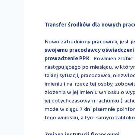
Transfer środków dla nowych pra
Nowo zatrudniony pracownik, jeśli j
swojemu pracodawcy oświadczenie
prowadzenie PPK
. Powinien zrobić 
następującego po miesiącu, w który
takiej sytuacji, pracodawca, niezw
imieniu i na rzecz tej osoby, zobow
złożenia w jej imieniu wniosku o w
jej dotychczasowym rachunku (rach
może w ciągu 7 dni pisemnie poinf
tego wniosku, a tym samym zabloko