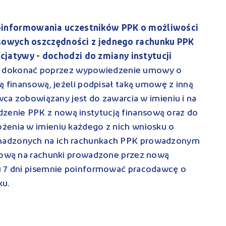
informowania uczestników PPK o możliwości
sowych oszczędności z jednego rachunku PPK
nicjatywy - dochodzi do zmiany instytucji
o dokonać poprzez wypowiedzenie umowy o
ą finansową, jeżeli podpisał taką umowę z inną
awca zobowiązany jest do zawarcia w imieniu i na
enie PPK z nową instytucją finansową oraz do
żenia w imieniu każdego z nich wniosku o
madzonych na ich rachunkach PPK prowadzonym
nsową na rachunki prowadzone przez nową
u 7 dni pisemnie poinformować pracodawcę o
ku.