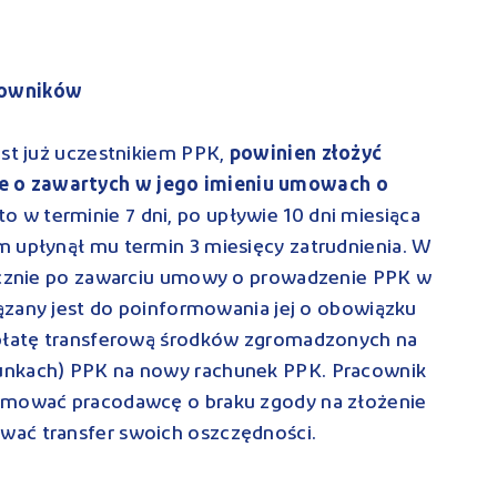
cowników
est już uczestnikiem PPK,
powinien złożyć
 o zawartych w jego imieniu umowach o
to w terminie 7 dni, po upływie 10 dni miesiąca
m upłynął mu termin 3 miesięcy zatrudnienia. W
łocznie po zawarciu umowy o prowadzenie PPK w
iązany jest do poinformowania jej o obowiązku
ypłatę transferową środków zgromadzonych na
unkach) PPK na nowy rachunek PPK. Pracownik
ormować pracodawcę o braku zgody na złożenie
wać transfer swoich oszczędności.