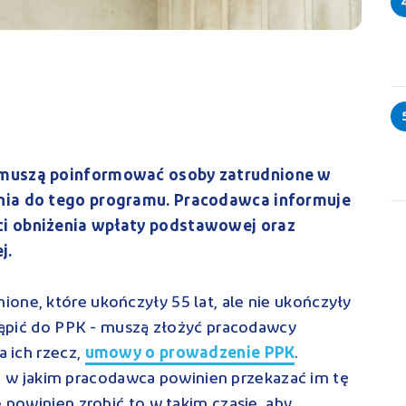
 muszą poinformować osoby zatrudnione w
enia do tego programu. Pracodawca informuje
ci obniżenia wpłaty podstawowej oraz
j.
one, które ukończyły 55 lat, ale nie ukończyły
ystąpić do PPK - muszą złożyć pracodawcy
a ich rzecz,
umowy o prowadzenie PPK
.
, w jakim pracodawca powinien przekazać im tę
e powinien zrobić to w takim czasie, aby