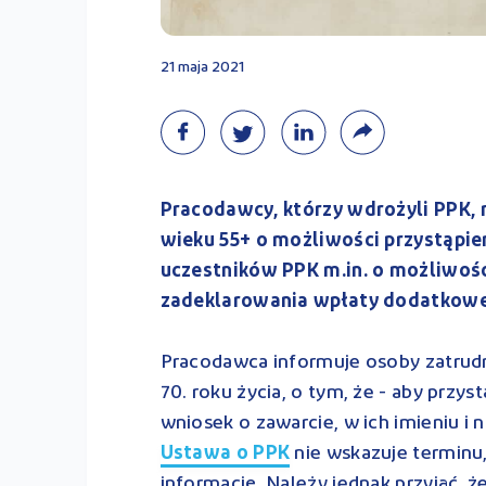
21 maja 2021
Pracodawcy, którzy wdrożyli PPK,
wieku 55+ o możliwości przystąpi
uczestników PPK m.in. o możliwoś
zadeklarowania wpłaty dodatkowe
Pracodawca informuje osoby zatrudni
70. roku życia, o tym, że - aby prz
wniosek o zawarcie, w ich imieniu i n
Ustawa o PPK
nie wskazuje terminu
informację. Należy jednak przyjąć, ż