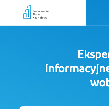
Eksper
informacyjn
wob