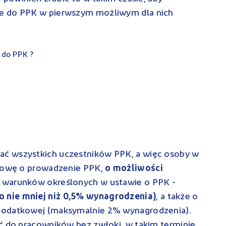
e do PPK w pierwszym możliwym dla nich
 do PPK ?
ć wszystkich uczestników PPK, a więc osoby w
umowę o prowadzenie PPK,
o możliwości
u warunków określonych w ustawie o PPK -
 nie mniej niż 0,5% wynagrodzenia)
, a także o
dodatkowej (maksymalnie 2% wynagrodzenia).
ć do pracowników bez zwłoki, w takim terminie,