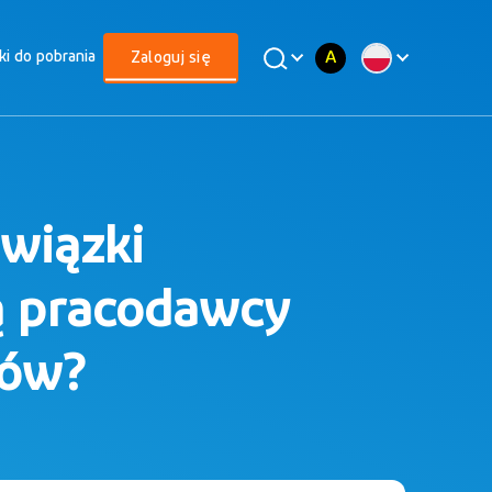
A
iki do pobrania
Zaloguj się
owiązki
ą pracodawcy
ków?