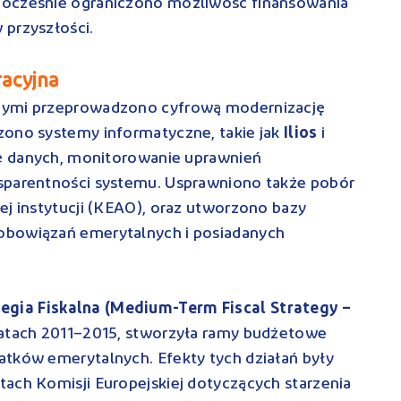
nocześnie ograniczono możliwość finansowania
 przyszłości.
racyjna
nymi przeprowadzono cyfrową modernizację
zono systemy informatyczne, takie jak
Ilios
i
cję danych, monitorowanie uprawnień
sparentności systemu. Usprawniono także pobór
ej instytucji (KEAO), oraz utworzono bazy
obowiązań emerytalnych i posiadanych
egia Fiskalna (Medium-Term Fiscal Strategy –
 latach 2011–2015, stworzyła ramy budżetowe
atków emerytalnych. Efekty tych działań były
ach Komisji Europejskiej dotyczących starzenia