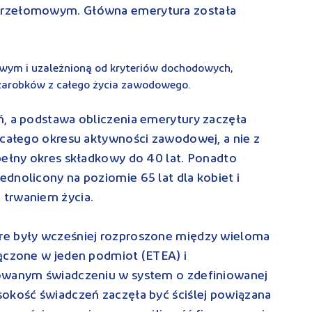
przełomowym. Główna emerytura została
towym i uzależnioną od kryteriów dochodowych,
 zarobków z całego życia zawodowego.
ń, a podstawa obliczenia emerytury zaczęła
 całego okresu aktywności zawodowej, a nie z
pełny okres składkowy do 40 lat. Ponadto
dnolicony na poziomie 65 lat dla kobiet i
 trwaniem życia.
re były wcześniej rozproszone między wieloma
łączone w jeden podmiot (ETEA) i
iowanym świadczeniu w system o zdefiniowanej
sokość świadczeń zaczęła być ściślej powiązana