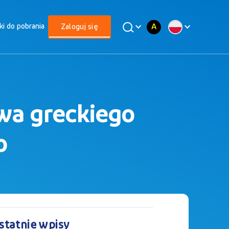
A
iki do pobrania
Zaloguj się
owa greckiego
o
statnie wpisy