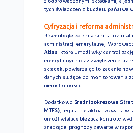
z odprowadzonymi składkami, a jed
tych świadczeń z budżetu państwa w
Cyfryzacja i reforma administ
Równolegle ze zmianami struktural
administracji emerytalnej. Wprowad
Atlas
, które umożliwiły centraliza
emerytalnych oraz zwiększenie tran
składek, powierzając to zadanie now
danych służące do monitorowania z
nieruchomości.
Dodatkowo
Średniookresowa Strat
MTFS)
, regularnie aktualizowana w
umożliwiające bieżącą kontrolę wyd
znaczące: prognozy zawarte w raport