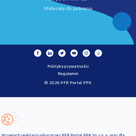
Materiały do pobrania
Polityka prywatności
Regulamin
© 2026 PFR Portal PPK
Portal MojePPK.pl jest jedynym oficjalnym źródłem informacji o
Pracowniczych Planach Kapitałowych, prowadzonym na mocy
Ustawy o PPK przez operatora - PFR Portal PPK sp. z o.o., spółkę
zależną Polskiego Funduszu Rozwoju SA.
Treści zawarte na Portalu PPK mają charakter wyłącznie
informacyjny i są aktualne na dzień ich zamieszczenia. Treści te
nie
W ramach realizacji usług przez PFR Portal PPK Sp z o. o. oraz dla