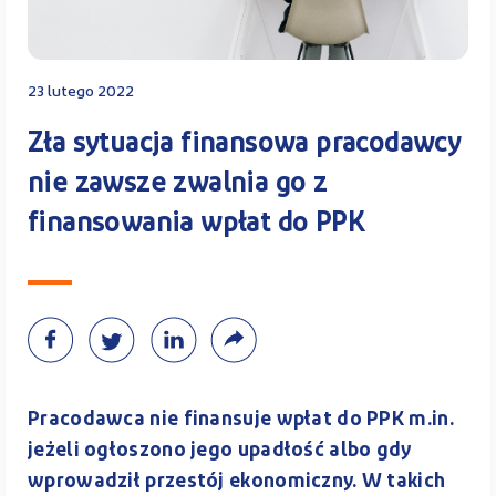
Kontakt
23 lutego 2022
Zła sytuacja finansowa pracodawcy
Kalkulator PPK
nie zawsze zwalnia go z
finansowania wpłat do PPK
Zaloguj się
A
Pracodawca nie finansuje wpłat do PPK m.in.
jeżeli ogłoszono jego upadłość albo gdy
wprowadził przestój ekonomiczny. W takich