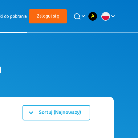
A
Zaloguj się
iki do pobrania
a
Sortuj (Najnowszy)