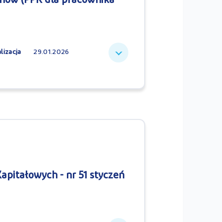
show (PPK dla pracownika -
lizacja
29.01.2026
apitałowych - nr 51 styczeń