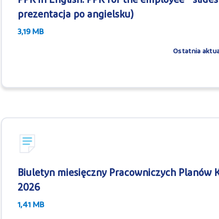
PPK in English: PPK for the employee - slide
prezentacja po angielsku)
3,19 MB
Ostatnia aktua
Biuletyn miesięczny Pracowniczych Planów K
2026
1,41 MB